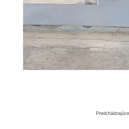
.
Predchádzajúc