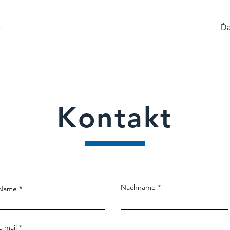
e
Ďa
Kontakt
Nachname
Name
E‑mail