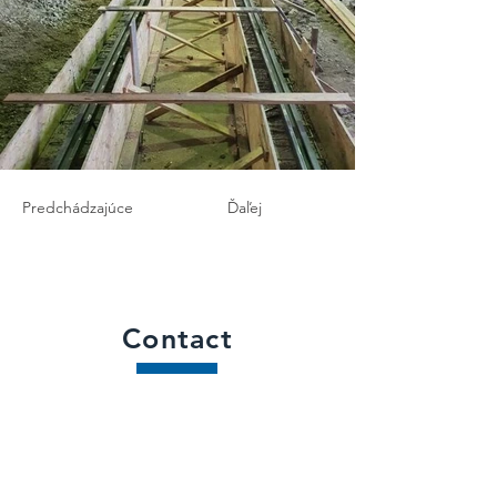
Predchádzajúce
Ďaľej
Contact
Name
Surname