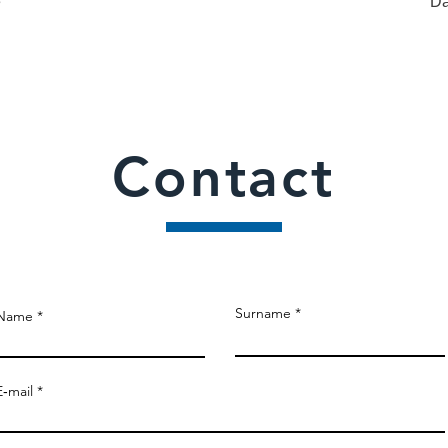
e
Ďa
Contact
Surname
Name
E‑mail