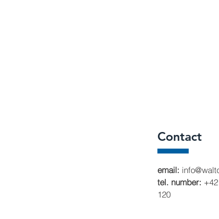
Contact
email:
info@walt
tel. number:
+421
120