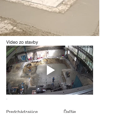
Video zo stavby
.
Predchádzajúce
Ďaľšie